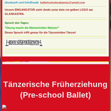
(Auskunft und Info/Email)
ballettschulecabantac@ymail.com
Unsere EINGANGSTÜR steht direkt unter dem rot-gelben LOGO am
GLASKASTEN.
Spruch des Tages:
"Übung macht die Meisterin/den Meister!"
Dieser Spruch trifft genau für die Tänzerin/den Tänzer!
Tänzerische Früherziehung
(Pre-school Ballet)