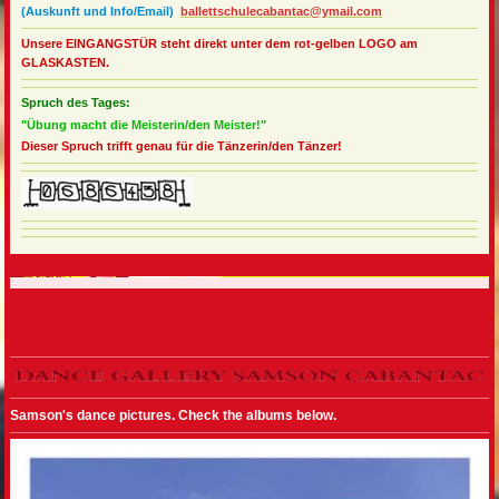
(Auskunft und Info/Email)
ballettschulecabantac@ymail.com
Unsere EINGANGSTÜR steht direkt unter dem rot-gelben LOGO am
GLASKASTEN.
Spruch des Tages:
"Übung macht die Meisterin/den Meister!"
Dieser Spruch trifft genau für die Tänzerin/den Tänzer!
Samson's dance pictures. Check the albums below.