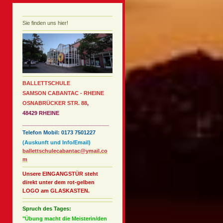
Sie finden uns hier!
BALLETTSCHULE
SAMSON CABANTAC - RHEINE
OSNABRÜCKER STR. 88
,
48429 RHEINE
_____________________________
Telefon Mobil: 0173 7501227
(Auskunft und Info/Email)
ballettschulecabantac@ymail.co
m
Unsere EINGANGSTÜR steht
direkt unter dem rot-gelben
LOGO am GLASKASTEN.
Spruch des Tages:
"Übung macht die Meisterin/den