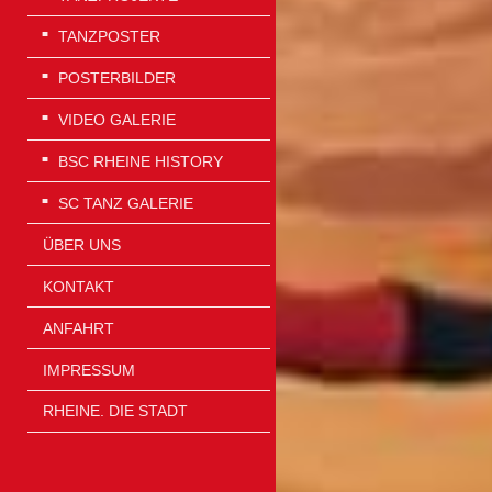
TANZPOSTER
POSTERBILDER
VIDEO GALERIE
BSC RHEINE HISTORY
SC TANZ GALERIE
ÜBER UNS
KONTAKT
ANFAHRT
IMPRESSUM
RHEINE. DIE STADT